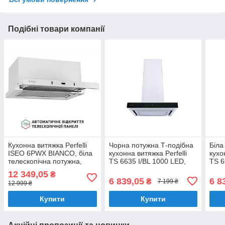
Подібні товари компанії
Кухонна витяжка Perfelli
Чорна потужна Т-подібна
Біла
ISEO 6PWX BIANCO, біла
кухонна витяжка Perfelli
кухо
телескопічна потужна,
TS 6635 I/BL 1000 LED,
TS 6
керування жестами, 60
настінна декоративна, 60
наст
12 349,05
₴
см, 1200 куб.м.
см
см
6 839,05
6 8
₴
7 199 ₴
12 999 ₴
Купити
Купити