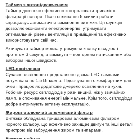
Таймер з автовідключенням
Таймер дозволяє ефективно контролювати тривалість
фільтрації повітря. Після спливання 5 хвилин роботи
спрацьовує автоматичне вимкнення витяжки. Ця функція
дозволяє економити електроенергію, утримувати
оптимальний рівень вентиляції в приміщенні та ефективно
використовувати свій час.
Активувати таймер можна утримуючи кнопку швидкості
протягом 3 секунд, а вимкнути – повторним натисканням або
вибором іншої швидкості.
LED-освітлення
Сучасне освітлення представлене двома LED-лампами
потужністю по 1.5 Вт кожна. Підсвічування є комфортним для
очей і працює як додаткове джерело освітлення на кухні.
Робочий ресурс світлодіодів у рази вищий, ніж у звичайних
ламп, а споживання енергії мінімальне. Крім того, світлодіоди
добре витримують активну експлуатацію.
Жировловлюючий алюмінієвий фільтр
Витяжка обладнана тришаровим алюмінієвим фільтром
чорного кольору, що ефективно захищає двигун та інші деталі
пристрою від забруднення жиром та випарами.
Режими роботи