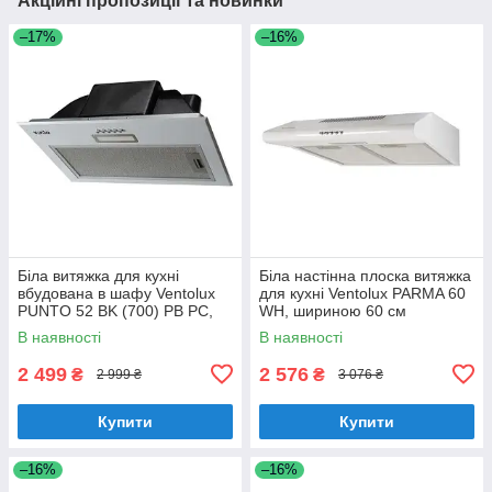
Акційні пропозиції та новинки
–17%
–16%
Біла витяжка для кухні
Біла настінна плоска витяжка
вбудована в шафу Ventolux
для кухні Ventolux PARMA 60
PUNTO 52 BK (700) PB PC,
WH, шириною 60 см
шириною 52 см
В наявності
В наявності
2 499
2 576
₴
₴
2 999 ₴
3 076 ₴
Купити
Купити
–16%
–16%