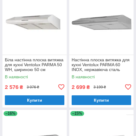
Біла настінна плоска витяжка
Настінна плоска витяжка для
для кухні Ventolux PARMA 50
кухні Ventolux PARMA 60
WH, шириною 50 см
INOX, нержавіюча сталь
шириною 60 см
В наявності
В наявності
2 576
2 699
₴
₴
3 076 ₴
3 199 ₴
Купити
Купити
–16%
–15%