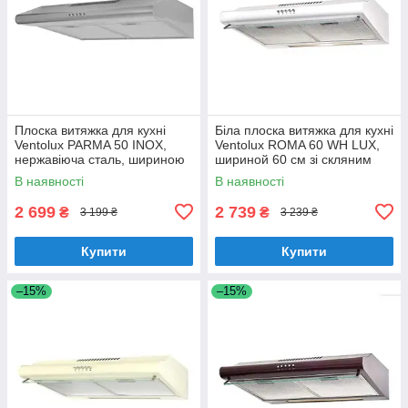
Плоска витяжка для кухні
Біла плоска витяжка для кухні
Ventolux PARMA 50 INOX,
Ventolux ROMA 60 WH LUX,
нержавіюча сталь, шириною
шириной 60 см зі скляним
50 см, під навісну шафу
козирком
В наявності
В наявності
2 699
2 739
₴
₴
3 199 ₴
3 239 ₴
Купити
Купити
–15%
–15%