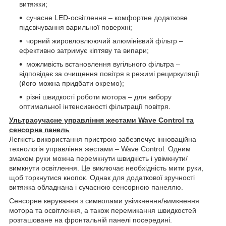
витяжки;
сучасне LED-освітлення – комфортне додаткове
підсвічування варильної поверхні;
чорний жировловлюючий алюмінієвий фільтр –
ефективно затримує кіптяву та випари;
можливість встановлення вугільного фільтра –
відповідає за очищення повітря в режимі рециркуляції
(його можна придбати окремо);
різні швидкості роботи мотора – для вибору
оптимальної інтенсивності фільтрації повітря.
Ультрасучасне управління жестами Wave Control та
сенсорна панель
Легкість використання пристрою забезпечує інноваційна
технологія управління жестами – Wave Control. Одним
змахом руки можна перемкнути швидкість і увімкнути/
вимкнути освітлення. Це виключає необхідність мити руки,
щоб торкнутися кнопок. Однак для додаткової зручності
витяжка обладнана і сучасною сенсорною панеллю.
Сенсорне керування з символами увімкнення/вимкнення
мотора та освітлення, а також перемикання швидкостей
розташоване на фронтальній панелі посередині.