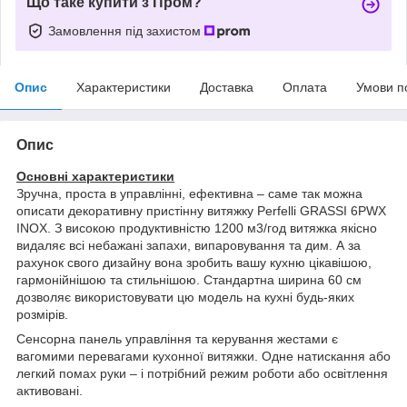
Що таке купити з Пром?
Замовлення під захистом
Опис
Характеристики
Доставка
Оплата
Умови п
Опис
Основні характеристики
Зручна, проста в управлінні, ефективна – саме так можна
описати декоративну пристінну витяжку Perfelli GRASSI 6PWX
INOX. З високою продуктивністю 1200 м3/год витяжка якісно
видаляє всі небажані запахи, випаровування та дим. А за
рахунок свого дизайну вона зробить вашу кухню цікавішою,
гармонійнішою та стильнішою. Стандартна ширина 60 см
дозволяє використовувати цю модель на кухні будь-яких
розмірів.
Сенсорна панель управління та керування жестами є
вагомими перевагами кухонної витяжки. Одне натискання або
легкий помах руки – і потрібний режим роботи або освітлення
активовані.