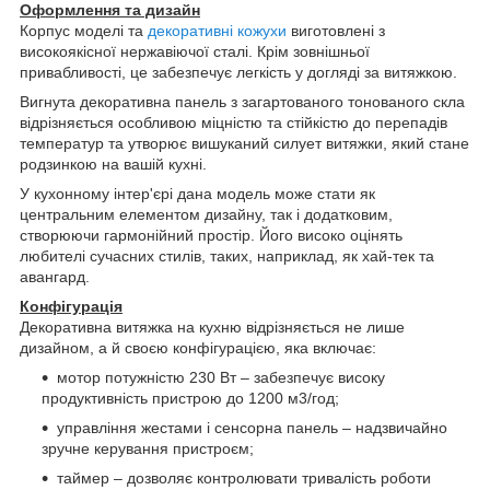
Оформлення та дизайн
Корпус моделі та
декоративні кожухи
виготовлені з
високоякісної нержавіючої сталі. Крім зовнішньої
привабливості, це забезпечує легкість у догляді за витяжкою.
Вигнута декоративна панель з загартованого тонованого скла
відрізняється особливою міцністю та стійкістю до перепадів
температур та утворює вишуканий силует витяжки, який стане
родзинкою на вашій кухні.
У кухонному інтер'єрі дана модель може стати як
центральним елементом дизайну, так і додатковим,
створюючи гармонійний простір. Його високо оцінять
любителі сучасних стилів, таких, наприклад, як хай-тек та
авангард.
Конфігурація
Декоративна витяжка на кухню відрізняється не лише
дизайном, а й своєю конфігурацією, яка включає:
мотор потужністю 230 Вт – забезпечує високу
продуктивність пристрою до 1200 м3/год;
управління жестами і сенсорна панель – надзвичайно
зручне керування пристроєм;
таймер – дозволяє контролювати тривалість роботи