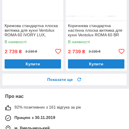
Кремова стандартна плоска
Коричнева стандартна
витяжка для кухні Ventolux
настінна плоска витяжка для
ROMA 60 IVORY LUX,
кухні Ventolux ROMA 60 BR
шириною 60 см, під навісну
LUX, шириною 60 см
В наявності
В наявності
шафу
2 739
2 739
₴
₴
3 239 ₴
3 239 ₴
Купити
Купити
Показати ще
Про нас
92% позитивних з 161 відгука за рік
Працює з 30.11.2019
м. Хмельницький