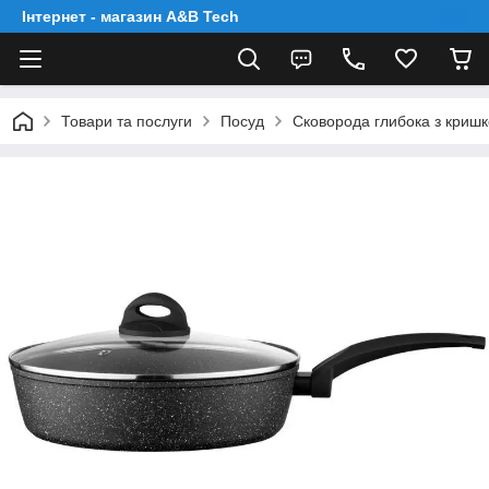
Інтернет - магазин A&B Tech
Товари та послуги
Посуд
Сковорода глибока з кришк