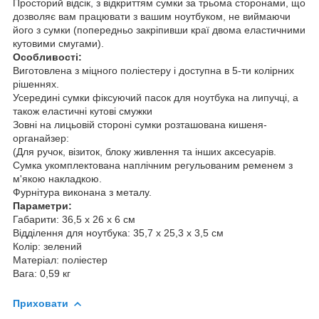
Просторий відсік, з відкриттям сумки за трьома сторонами, що
дозволяє вам працювати з вашим ноутбуком, не виймаючи
його з сумки (попередньо закріпивши краї двома еластичними
кутовими смугами).
Особливості:
Виготовлена з міцного поліестеру і доступна в 5-ти колірних
рішеннях.
Усередині сумки фіксуючий пасок для ноутбука на липучці, а
також еластичні кутові смужки
Зовні на лицьовій стороні сумки розташована кишеня-
органайзер:
(Для ручок, візиток, блоку живлення та інших аксесуарів.
Сумка укомплектована наплічним регульованим ременем з
м'якою накладкою.
Фурнітура виконана з металу.
Параметри:
Габарити: 36,5 x 26 x 6 см
Відділення для ноутбука: 35,7 x 25,3 x 3,5 см
Колір: зелений
Матеріал: поліестер
Вага: 0,59 кг
Приховати