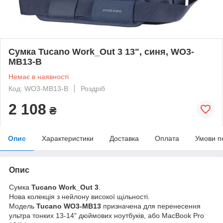
Сумка Tucano Work_Out 3 13", синя, WO3-
MB13-B
Немає в наявності
Код: WO3-MB13-B
Роздріб
2 108
₴
Опис
Характеристики
Доставка
Оплата
Умови п
Опис
Сумка
Tucano Work_Out 3
.
Нова колекція з нейлону високої щільності.
Модель
Tucano WO3-MB13
призначена для перенесення
ультра тонких 13-14" дюймових ноутбуків, або MacBook Pro