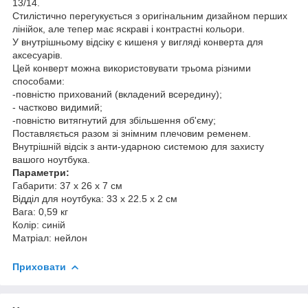
13/14.
Стилістично перегукується з оригінальним дизайном перших
лінійок, але тепер має яскраві і контрастні кольори.
У внутрішньому відсіку є кишеня у вигляді конверта для
аксесуарів.
Цей конверт можна використовувати трьома різними
способами:
-повністю прихований (вкладений всередину);
- частково видимий;
-повністю витягнутий для збільшення об'єму;
Поставляється разом зі знімним плечовим ременем.
Внутрішній відсік з анти-ударною системою для захисту
вашого ноутбука.
Параметри:
Габарити: 37 x 26 x 7 см
Відділ для ноутбука: 33 x 22.5 x 2 см
Вага: 0,59 кг
Колір: синій
Матріал: нейлон
Приховати