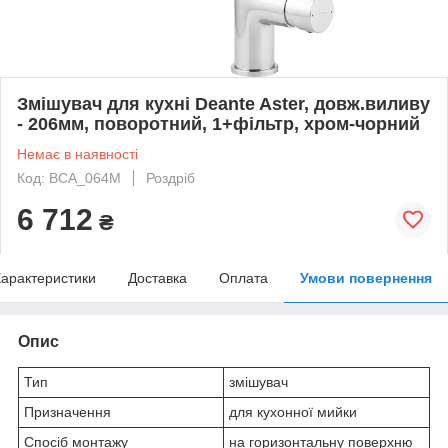
Змішувач для кухні Deante Aster, довж.виливу
- 206мм, поворотний, 1+фільтр, хром-чорний
Немає в наявності
Код: BCA_064M
Роздріб
6 712
₴
арактеристики
Доставка
Оплата
Умови повернення
Опис
Тип
змішувач
Призначення
для кухонної мийки
Спосіб монтажу
на горизонтальну поверхню