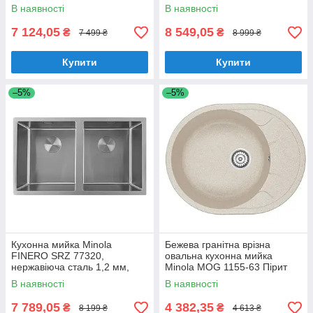
півторачашева, врізна / під
двочашева, врізна / під
В наявності
В наявності
стільницю
стільницю
7 124,05
8 549,05
₴
₴
7 499 ₴
8 999 ₴
Купити
Купити
–5%
–5%
Кухонна мийка Minola
Бежева гранітна врізна
FINERO SRZ 77320,
овальна кухонна мийка
нержавіюча сталь 1,2 мм,
Minola MOG 1155-63 Пірит
двочашева, врізна/під
В наявності
В наявності
стільницю
7 789,05
4 382,35
₴
₴
8 199 ₴
4 613 ₴