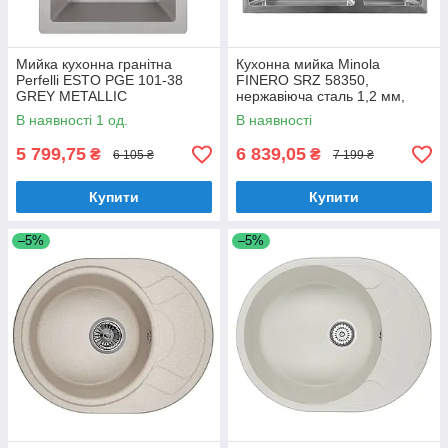
Мийка кухонна гранітна
Кухонна мийка Minola
Perfelli ESTO PGE 101-38
FINERO SRZ 58350,
GREY METALLIC
нержавіюча сталь 1,2 мм,
півторачашева, врізна/під
В наявності 1 од.
В наявності
стільницю
5 799,75
6 839,05
₴
₴
6 105 ₴
7 199 ₴
Купити
Купити
–5%
–5%