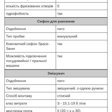
кількість фрезованих отворів
0
гідрофобність
так
Сифон для раковини
Оздоблення
nero
Тип пробки
мануальний
Компактний сифон Space-
так
Saver
Можливість підключення
так
посудомийної / пральної
машини
Змішувач
Оздоблення
nero
Тип змішувача
змішуючий, з однією ручкою
Спосіб монтажу
стоячий
клас витрати
S - 15.1-19.8 л/хв
акустична група
II (20 < x ≤ 30)