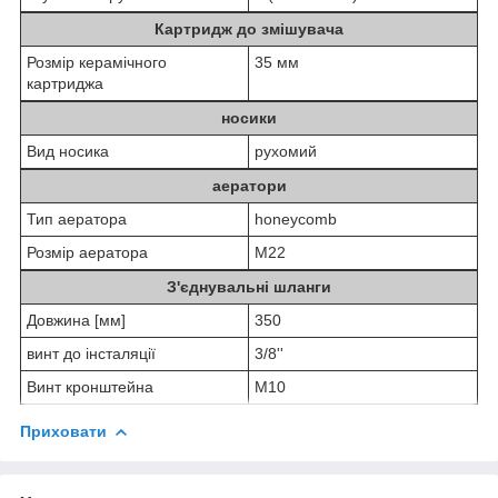
Картридж до змішувача
Розмір керамічного
35 мм
картриджа
носики
Вид носика
рухомий
аератори
Тип аератора
honeycomb
Розмір аератора
M22
З'єднувальні шланги
Довжина [мм]
350
винт до інсталяції
3/8''
Винт кронштейна
M10
Приховати