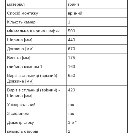
матеріал
граніт
Спосіб монтажу
врізний
Кільксть камер
1
мінімальна ширина шафки
500
Ширина [мм]
440
Довжина [мм]
670
Висота [мм]
175
глибина камеры 1
163
Виріз в стільниці (врізний) -
650
Довжина [мм]
Виріз в стільниці (врізний) -
420
Ширина [мм]
Універсальний
так
З сифоном
так
Діаметр стоку
3.5 "
кількість отворів
2