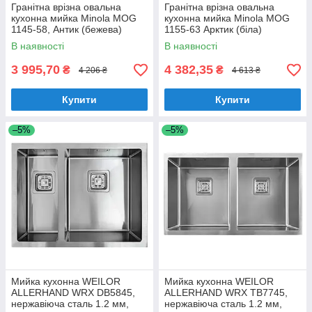
Гранітна врізна овальна
Гранітна врізна овальна
кухонна мийка Minola MOG
кухонна мийка Minola MOG
1145-58, Антик (бежева)
1155-63 Арктик (біла)
В наявності
В наявності
3 995,70
4 382,35
₴
₴
4 206 ₴
4 613 ₴
Купити
Купити
–5%
–5%
Мийка кухонна WEILOR
Мийка кухонна WEILOR
ALLERHAND WRX DB5845,
ALLERHAND WRX TB7745,
нержавіюча сталь 1.2 мм,
нержавіюча сталь 1.2 мм,