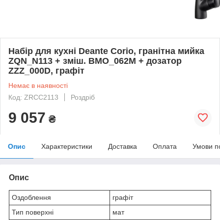
Набір для кухні Deante Corio, гранітна мийка
ZQN_N113 + зміш. BMO_062M + дозатор
ZZZ_000D, графіт
Немає в наявності
Код: ZRCC2113
Роздріб
9 057
₴
Опис
Характеристики
Доставка
Оплата
Умови п
Опис
Оздоблення
графіт
Тип поверхні
мат