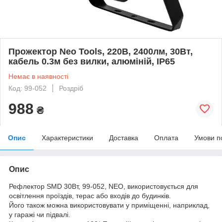
Прожектор Neo Tools, 220В, 2400лм, 30Вт,
кабель 0.3м без вилки, алюміній, IP65
Немає в наявності
Код: 99-052
Роздріб
988
₴
Опис
Характеристики
Доставка
Оплата
Умови п
Опис
Рефлектор SMD 30Вт, 99-052, NEO, використовується для
освітлення проїздів, терас або входів до будинків.
Його також можна використовувати у приміщенні, наприклад,
у гаражі чи підвалі.