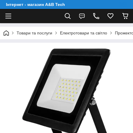
Інтернет - магазин A&B Tech
Товари та послуги
Електротовари та світло
Прожекто