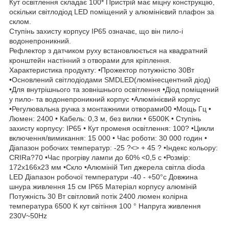
Кут освітлення складає 100* Пристрій має міцну конструкцію,
оскільки світлодіод LED поміщений у алюмінієвий плафон за
склом.
Ступінь захисту корпусу IP65 означає, що він пило-і
водонепроникний.
Рефлектор з датчиком руху встановлюється на квадратний
кронштейн настінний з отворами для кріплення.
Характеристика продукту: •Прожектор потужністю 30Вт
•Основлений світлодіодами SMDLED(люмінесцентний діод)
•Для внутрішнього та зовнішнього освітлення •Діод поміщений
у пило- та водонепроникний корпус •Алюмінієвий корпус
•Регулювальна ручка з монтажними отворами00 •Мощь Гц •
Люмен: 2400 • Кабель: 0,3 м, без вилки • 6500K • Ступінь
захисту корпусу: IP65 • Кут променя освітлення: 100? •Цикли
включення/вимикання: 15 000 • Час роботи: 30 000 годин •
Діапазон робочих температур: -25 ?<> + 45 ? •Індекс кольору:
CRIRa?70 •Час прогріву лампи до 60% <0,5 с •Розмір:
172x166x23 мм •Скло •Алюміній Тип джерела світла dioda
LED Діапазон робочої температури -40 - +50°c Довжина
шнура живлення 15 см IP65 Матеріал корпусу алюміній
Потужність 30 Вт світловий потік 2400 люмен колірна
температура 6500 K кут світіння 100 ° Напруга живлення
230V~50Hz