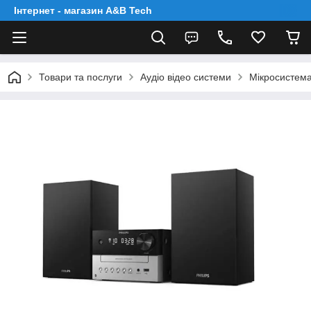
Інтернет - магазин A&B Tech
Товари та послуги
Аудіо відео системи
Мікросистема