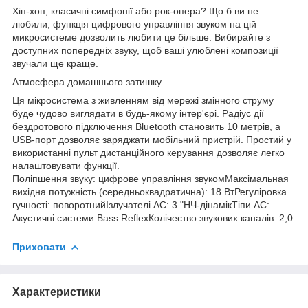
Хіп-хоп, класичні симфонії або рок-опера? Що б ви не
любили, функція цифрового управління звуком на цій
микросистеме дозволить любити це більше. Вибирайте з
доступних попередніх звуку, щоб ваші улюблені композиції
звучали ще краще.
Атмосфера домашнього затишку
Ця мікросистема з живленням від мережі змінного струму
буде чудово виглядати в будь-якому інтер'єрі. Радіус дії
бездротового підключення Bluetooth становить 10 метрів, а
USB-порт дозволяє заряджати мобільний пристрій. Простий у
використанні пульт дистанційного керування дозволяє легко
налаштовувати функції.
Поліпшення звуку: цифрове управління звукомМаксімальная
вихідна потужність (середньоквадратична): 18 ВтРегуліровка
гучності: поворотнийІзлучателі АС: 3 "НЧ-дінамікТіпи АС:
Акустичні системи Bass ReflexКолічество звукових каналів: 2,0
Приховати
Характеристики