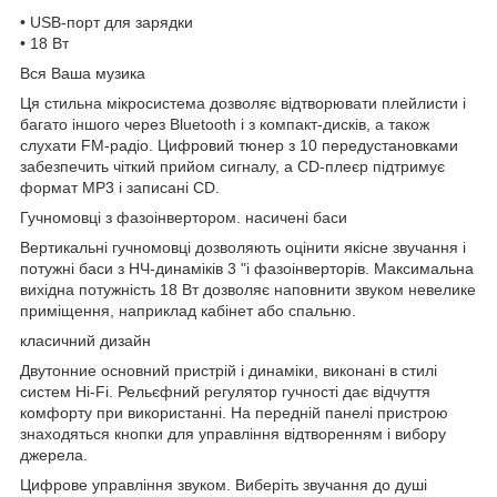
• USB-порт для зарядки
• 18 Вт
Вся Ваша музика
Ця стильна мікросистема дозволяє відтворювати плейлисти і
багато іншого через Bluetooth і з компакт-дисків, а також
слухати FM-радіо. Цифровий тюнер з 10 передустановками
забезпечить чіткий прийом сигналу, а CD-плеєр підтримує
формат MP3 і записані CD.
Гучномовці з фазоінвертором. насичені баси
Вертикальні гучномовці дозволяють оцінити якісне звучання і
потужні баси з НЧ-динаміків 3 "і фазоінверторів. Максимальна
вихідна потужність 18 Вт дозволяє наповнити звуком невелике
приміщення, наприклад кабінет або спальню.
класичний дизайн
Двутонние основний пристрій і динаміки, виконані в стилі
систем Hi-Fi. Рельєфний регулятор гучності дає відчуття
комфорту при використанні. На передній панелі пристрою
знаходяться кнопки для управління відтворенням і вибору
джерела.
Цифрове управління звуком. Виберіть звучання до душі