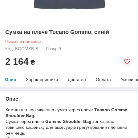
Сумка на плече Tucano Gommo, синій
Немає в наявності
Код: BGOMSB-B
Роздріб
2 164
₴
Опис
Характеристики
Доставка
Оплата
Умови п
Опис
Компактна повсякденна сумка через плече
Tucano Gommo
Shoulder Bag.
Сумка через плече
Gommo Shoulder Bag
тонка, має
зовнішню кишеньку для аксесуарів і регульований плечовий
ремінець.