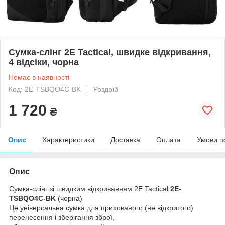
Сумка-слінг 2Е Tactical, швидке відкривання,
4 відсіки, чорна
Немає в наявності
Код: 2E-TSBQO4C-BK
Роздріб
1 720
₴
Опис
Характеристики
Доставка
Оплата
Умови п
Опис
Сумка-слінг зі швидким відкриванням 2Е Tactical
2E-
TSBQO4C-BK
(чорна)
Це універсальна сумка для прихованого (не відкритого)
перенесення і зберігання зброї,