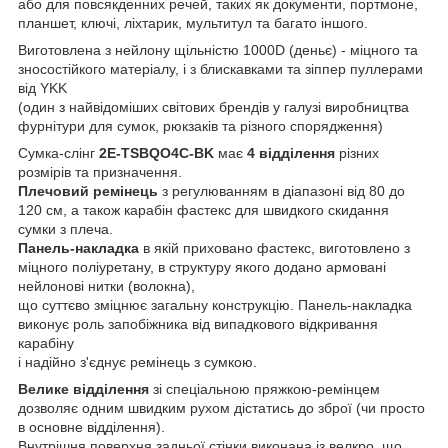
або для повсякденних речей, таких як документи, портмоне,
планшет, ключі, ліхтарик, мультитул та багато іншого.
Виготовлена з нейлону щільністю 1000D (деньє) - міцного та
зносостійкого матеріалу, і з блискавками та зіппер пуллерами
від YKK
(один з найвідоміших світових брендів у галузі виробництва
фурнітури для сумок, рюкзаків та різного спорядження)
Сумка-слінг
2E-TSBQO4C-BK
має
4 відділення
різних
розмірів та призначення.
Плечовий ремінець
з регулюванням в діапазоні від 80 до
120 см, а також карабін фастекс для швидкого скидання
сумки з плеча.
Панель-накладка
в якій приховано фастекс, виготовлено з
міцного поліуретану, в структуру якого додано армовані
нейлонові нитки (волокна),
що суттєво зміцнює загальну конструкцію. Панель-накладка
виконує роль запобіжника від випадкового відкривання
карабіну
і надійно з'єднує ремінець з сумкою.
Велике відділення
зі спеціальною пряжкою-ремінцем
дозволяє одним швидким рухом дістатись до зброї (чи просто
в основне відділення).
Внутрішня поверхня задньої стінки виконана із велкро, що