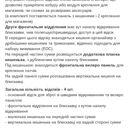
дозволяє прикріпити кобуру або модулі кріплення для
магазинів, чи схожих за розмірами аксесуарів
(в комплекті поставляється панель з кишенями і 2 кріплення
для магазинів)
Друге фронтальне відділення
має кут нахилу відкривання
блискавки, чим полегшує/пришвидшує доступ в цей відсік
В середині цього відсіку знаходяться кишеня-органайзер з
дрібнішими кишенями та тримачами, відмінно підходить для
набору виживання (EDC).
На передній частині сумки розміщується
додаткова пласка
кишенька
, з дублюючим кутом нахилу блискавки.
Під кишенькою знаходиться
фронтальна велкро панель
для
кріплення патчів.
На задній панелі сумки розташована вертикальна кишеня на
блискавці.
Загальна кількість відсіків - 4 шт.
- основний відсік для зброї зі швидким відкриванням та велкро
панеллю
- фронтальне відділення на блискавці з кутом нахилу
відкривання
- маленька кишенька на передній частині сумки
- вертикальна кишенька на блискавці на задній стороні сумки