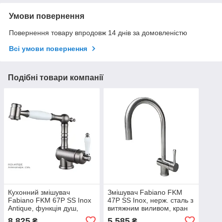
Умови повернення
Повернення товару впродовж 14 днів за домовленістю
Всі умови повернення
Подібні товари компанії
Кухонний змішувач
Змішувач Fabiano FKM
Fabiano FKM 67P SS Inox
47P SS Inox, нерж. сталь з
Antique, функція душ,
витяжним виливом, кран
дизайн ретро, витяжний
для мийки на кухню
8 825
5 585
₴
₴