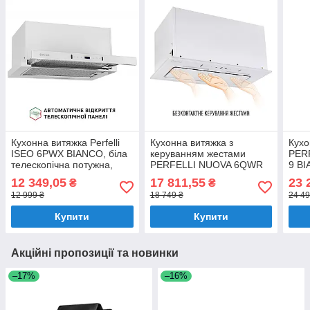
Кухонна витяжка Perfelli
Кухонна витяжка з
Кухо
ISEO 6PWX BIANCO, біла
керуванням жестами
PER
телескопічна потужна,
PERFELLI NUOVA 6QWR
9 BI
керування жестами, 60
BIANCO SILENZIO, біла
повн
12 349,05
17 811,55
23 
₴
₴
см, 1200 куб.м.
потужна витяжка на
витя
12 999 ₴
18 749 ₴
24 49
кухню, 59.8 см, 1300
керу
куб.м.
Купити
Купити
Акційні пропозиції та новинки
–17%
–16%