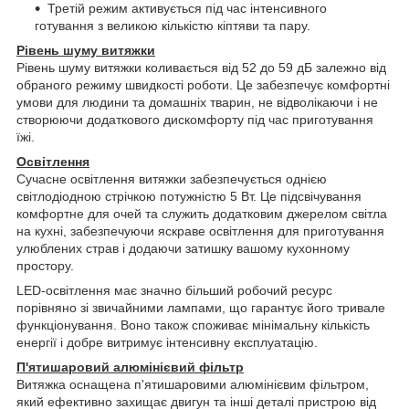
Третій режим активується під час інтенсивного
готування з великою кількістю кіптяви та пару.
Рівень шуму витяжки
Рівень шуму витяжки коливається від 52 до 59 дБ залежно від
обраного режиму швидкості роботи. Це забезпечує комфортні
умови для людини та домашніх тварин, не відволікаючи і не
створюючи додаткового дискомфорту під час приготування
їжі.
Освітлення
Сучасне освітлення витяжки забезпечується однією
світлодіодною стрічкою потужністю 5 Вт. Це підсвічування
комфортне для очей та служить додатковим джерелом світла
на кухні, забезпечуючи яскраве освітлення для приготування
улюблених страв і додаючи затишку вашому кухонному
простору.
LED-освітлення має значно більший робочий ресурс
порівняно зі звичайними лампами, що гарантує його тривале
функціонування. Воно також споживає мінімальну кількість
енергії і добре витримує інтенсивну експлуатацію.
П'ятишаровий алюмінієвий фільтр
Витяжка оснащена п'ятишаровими алюмінієвим фільтром,
який ефективно захищає двигун та інші деталі пристрою від