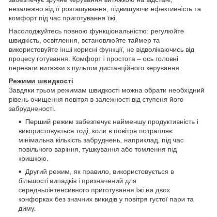
незалежно від її розташування, підвищуючи ефективність та
комфорт під час приготування їжі.
Насолоджуйтесь повною функціональністю: регулюйте
швидкість, освітлення, встановлюйте таймер та
використовуйте інші корисні функції, не відволікаючись від
процесу готування. Комфорт і простота – ось головні
переваги витяжки з пультом дистанційного керування.
Режими швидкості
Завдяки трьом режимам швидкості можна обрати необхідний
рівень очищення повітря в залежності від ступеня його
забрудненості.
Перший режим забезпечує найменшу продуктивність і
використовується тоді, коли в повітря потрапляє
мінімальна кількість забруднень, наприклад, під час
повільного варіння, тушкування або томлення під
кришкою.
Другий режим, як правило, використовується в
більшості випадків і призначений для
середньоінтенсивного приготування їжі на двох
конфорках без значних викидів у повітря густої пари та
диму.