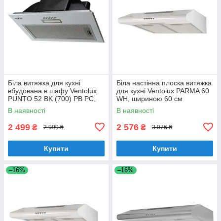
Біла витяжка для кухні
Біла настінна плоска витяжка
вбудована в шафу Ventolux
для кухні Ventolux PARMA 60
PUNTO 52 BK (700) PB PC,
WH, шириною 60 см
шириною 52 см
В наявності
В наявності
2 499
2 576
₴
₴
2 999 ₴
3 076 ₴
Купити
Купити
–16%
–16%