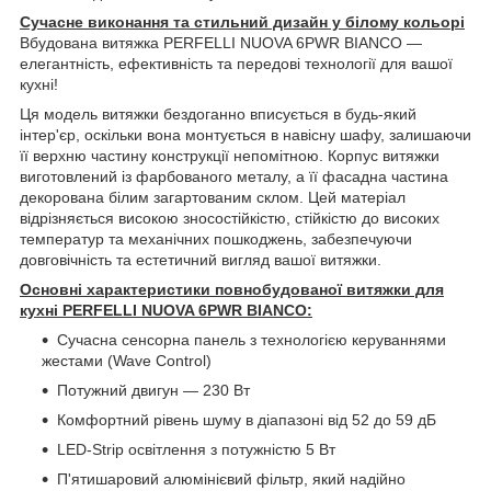
Сучасне виконання та стильний дизайн у білому кольорі
Вбудована витяжка PERFELLI NUOVA 6PWR BIANCO —
елегантність, ефективність та передові технології для вашої
кухні!
Ця модель витяжки бездоганно вписується в будь-який
інтер'єр, оскільки вона монтується в навісну шафу, залишаючи
її верхню частину конструкції непомітною. Корпус витяжки
виготовлений із фарбованого металу, а її фасадна частина
декорована білим загартованим склом. Цей матеріал
відрізняється високою зносостійкістю, стійкістю до високих
температур та механічних пошкоджень, забезпечуючи
довговічність та естетичний вигляд вашої витяжки.
Основні характеристики повнобудованої витяжки для
кухні PERFELLI NUOVA 6PWR BIANCO:
Сучасна сенсорна панель з технологією керуваннями
жестами (Wave Control)
Потужний двигун — 230 Вт
Комфортний рівень шуму в діапазоні від 52 до 59 дБ
LED-Strip освітлення з потужністю 5 Вт
П'ятишаровий алюмінієвий фільтр, який надійно