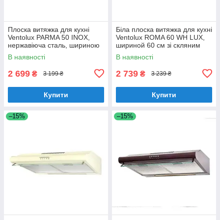
Плоска витяжка для кухні
Біла плоска витяжка для кухні
Ventolux PARMA 50 INOX,
Ventolux ROMA 60 WH LUX,
нержавіюча сталь, шириною
шириной 60 см зі скляним
50 см, під навісну шафу
козирком
В наявності
В наявності
2 699
2 739
₴
₴
3 199 ₴
3 239 ₴
Купити
Купити
–15%
–15%