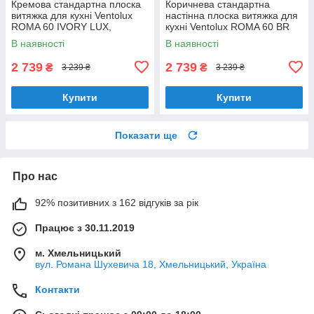
Кремова стандартна плоска
Коричнева стандартна
витяжка для кухні Ventolux
настінна плоска витяжка для
ROMA 60 IVORY LUX,
кухні Ventolux ROMA 60 BR
шириною 60 см, під навісну
LUX, шириною 60 см
В наявності
В наявності
шафу
2 739
2 739
₴
₴
3 239 ₴
3 239 ₴
Купити
Купити
Показати ще
Про нас
92% позитивних з 162 відгуків за рік
Працює з 30.11.2019
м. Хмельницький
вул. Романа Шухевича 18, Хмельницький, Україна
Контакти