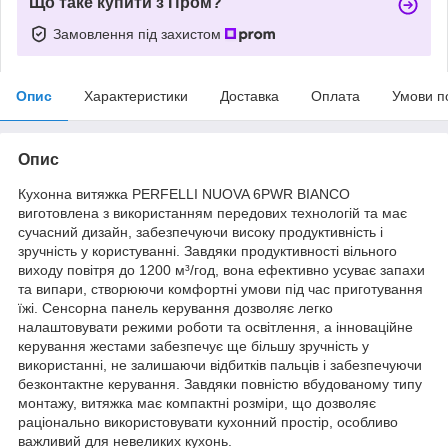
Що таке купити з Пром?
Замовлення під захистом
Опис
Характеристики
Доставка
Оплата
Умови п
Опис
Кухонна витяжка PERFELLI NUOVA 6PWR BIANCO
виготовлена з використанням передових технологій та має
сучасний дизайн, забезпечуючи високу продуктивність і
зручність у користуванні. Завдяки продуктивності вільного
виходу повітря до 1200 м³/год, вона ефективно усуває запахи
та випари, створюючи комфортні умови під час приготування
їжі. Сенсорна панель керування дозволяє легко
налаштовувати режими роботи та освітлення, а інноваційне
керування жестами забезпечує ще більшу зручність у
використанні, не залишаючи відбитків пальців і забезпечуючи
безконтактне керування. Завдяки повністю вбудованому типу
монтажу, витяжка має компактні розміри, що дозволяє
раціонально використовувати кухонний простір, особливо
важливий для невеликих кухонь.