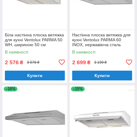
Біла настінна плоска витяжка
Настінна плоска витяжка для
для кухні Ventolux PARMA 50
кухні Ventolux PARMA 60
WH, шириною 50 см
INOX, нержавіюча сталь
шириною 60 см
В наявності
В наявності
2 576
2 699
₴
₴
3 076 ₴
3 199 ₴
Купити
Купити
–16%
–15%