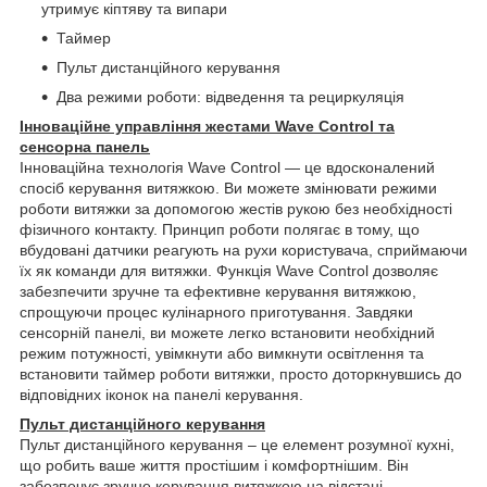
утримує кіптяву та випари
Таймер
Пульт дистанційного керування
Два режими роботи: відведення та рециркуляція
Інноваційне управління жестами Wave Control та
сенсорна панель
Інноваційна технологія Wave Control — це вдосконалений
спосіб керування витяжкою. Ви можете змінювати режими
роботи витяжки за допомогою жестів рукою без необхідності
фізичного контакту. Принцип роботи полягає в тому, що
вбудовані датчики реагують на рухи користувача, сприймаючи
їх як команди для витяжки. Функція Wave Control дозволяє
забезпечити зручне та ефективне керування витяжкою,
спрощуючи процес кулінарного приготування. Завдяки
сенсорній панелі, ви можете легко встановити необхідний
режим потужності, увімкнути або вимкнути освітлення та
встановити таймер роботи витяжки, просто доторкнувшись до
відповідних іконок на панелі керування.
Пульт дистанційного керування
Пульт дистанційного керування – це елемент розумної кухні,
що робить ваше життя простішим і комфортнішим. Він
забезпечує зручне керування витяжкою на відстані,