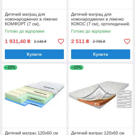
Дитячий матрац для
Дитячий матрац для
новонароджених в ліжечко
новонароджених в ліжечко
КОМФОРТ (7 см),
КОКОС (7 см), ортопедичний,
ортопедичний з кокосом,
безпружинний 120х60 см,
Готово до відправки
Готово до відправки
безпружинний 120х60
Зима/Літо
1 931,40
2 511
₴
₴
2 146 ₴
2 790 ₴
Купити
Купити
–10%
–10%
Дитячий матрас 120х60 см
Дитячий матрас 120х60 см