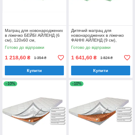
Матрац для новонароджених
Дитячий матрац для
в ліжечко БЕЙБІ АЙЛЕНД (6
новонароджених в ліжечко
см), 120х60 см,
ФАННІ АЙЛЕНД (9 см),
ортопедичний безпружинний,
ортопедичний з кокосом,
Готово до відправки
Готово до відправки
Зима/Літо
безпружинний 120х60 см
1 218,60
1 641,60
₴
₴
1 354 ₴
1 824 ₴
Купити
Купити
–10%
–10%