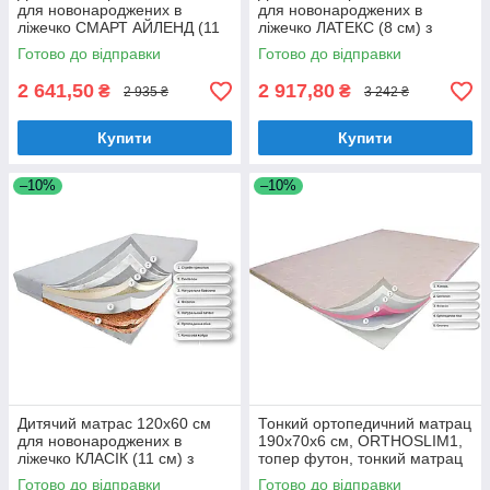
для новонароджених в
для новонароджених в
ліжечко СМАРТ АЙЛЕНД (11
ліжечко ЛАТЕКС (8 см) з
см) з Memory і латексом,
кокосом і латексом,
Готово до відправки
Готово до відправки
ортопедичний
ортопедичний
2 641,50
2 917,80
₴
₴
2 935 ₴
3 242 ₴
Купити
Купити
–10%
–10%
Дитячий матрас 120х60 см
Тонкий ортопедичний матрац
для новонароджених в
190х70х6 см, ORTHOSLIM1,
ліжечко КЛАСІК (11 см) з
топер футон, тонкий матрац
кокосом і латексом,
для дивана
Готово до відправки
Готово до відправки