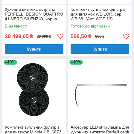
Кухонна витяжка острівна
Комплект вугільних фільтрів
PERFELLI DESIGN QUATTRO
для витяжок WEILOR, серії
41 NERO SILENZIO, чорна
WB 68, (Арт. WCF 13)
стельова витяжка на кухню,
В наявності
Готово до відправки
керування жестами, 1300
куб.м.
28 499,05
598,50
₴
₴
29 999 ₴
665 ₴
Купити
Купити
–10%
–10%
Комплект вугільних фільтрів
Аксесуар LED strip лампа для
для витяжок Minola HBI 6873
кухонних витяжок Perfelli серії