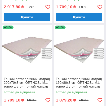
ортопедичний
2 917,80
1 709,10
₴
₴
3 242 ₴
1 899 ₴
Купити
Купити
–10%
–10%
Тонкий ортопедичний матрац
Тонкий ортопедичний матрац
200х70х6 см, ORTHOSLIM1,
190х80х6 см, ORTHOSLIM1,
топер футон, тонкий матрац
топер футон, тонкий матрац
для дивана
для дивана
Готово до відправки
Готово до відправки
1 709,10
1 879,20
₴
₴
1 899 ₴
2 088 ₴