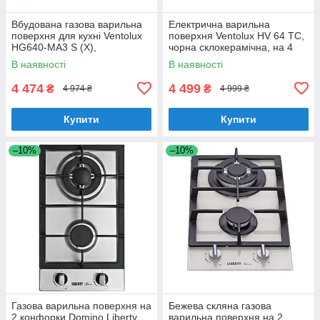
Вбудована газова варильна
Електрична варильна
поверхня для кухні Ventolux
поверхня Ventolux HV 64 TC,
HG640-MA3 S (X),
чорна склокерамічна, на 4
нержавіюча сталь на 4
конфорки
В наявності
В наявності
конфорки
4 474
4 499
₴
₴
4 974 ₴
4 999 ₴
Купити
Купити
–10%
–10%
Газова варильна поверхня на
Бежева скляна газова
2 конфорки Domino Liberty
варильна поверхня на 2