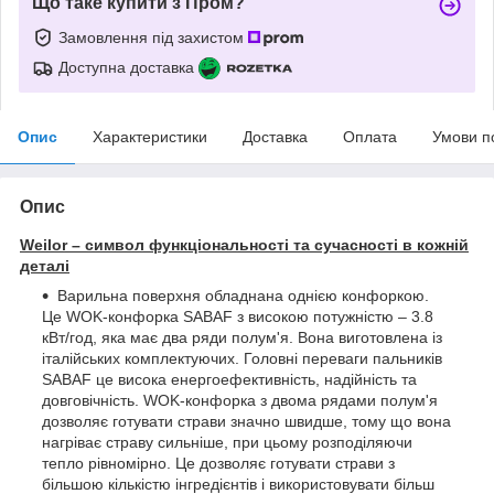
Що таке купити з Пром?
Замовлення під захистом
Доступна доставка
Опис
Характеристики
Доставка
Оплата
Умови п
Опис
Weilor – символ функціональності та сучасності в кожній
деталі
Варильна поверхня обладнана однією конфоркою.
Це WOK-конфорка SABAF з високою потужністю – 3.8
кВт/год, яка має два ряди полум'я. Вона виготовлена із
італійських комплектуючих. Головні переваги пальників
SABAF це висока енергоефективність, надійність та
довговічність. WOK-конфорка з двома рядами полум'я
дозволяє готувати страви значно швидше, тому що вона
нагріває страву сильніше, при цьому розподіляючи
тепло рівномірно. Це дозволяє готувати страви з
більшою кількістю інгредієнтів і використовувати більш