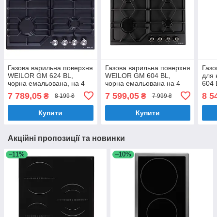
Газова варильна поверхня
Газова варильна поверхня
Газо
WEILOR GM 624 BL,
WEILOR GM 604 BL,
для
чорна емальована, на 4
чорна емальована на 4
604 
конфорки, газ-контроль
конфорки
на 4
7 789,05
7 599,05
8 5
₴
₴
8 199 ₴
7 999 ₴
конт
Купити
Купити
Акційні пропозиції та новинки
–11%
–10%