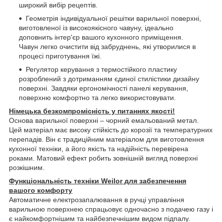
широкий вибір рецептів.
Геометрія індивідуальної решітки варильної поверхні,
виготовленої із високоякісного чавуну, ідеально
доповнить інтер'єр вашого кухонного приміщення.
Чавун легко очистити від забруднень, які утворилися в
процесі приготування їжі.
Регулятор керування з термостійкого пластику
розроблений з дотриманням єдиної стилістики дизайну
поверхні. Завдяки ергономічності панелі керування,
поверхню комфортно та легко використовувати.
Німецька безкомпромісність у питаннях якості!
Основа варильної поверхні – чорний емальований метал.
Цей матеріал має високу стійкість до корозії та температурних
перепадів. Він є традиційним матеріалом для виготовлення
кухонної техніки, а його якість та надійність перевірена
роками. Матовий ефект робить зовнішній вигляд поверхні
розкішним.
Функціональність техніки Weilor для забезпечення
вашого комфорту
Автоматичне електрозапалювання в ручці управління
варильною поверхнею спрацьовує одночасно з подачею газу і
є найкомфортнішим та найбезпечнішим видом підпалу.