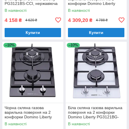
PG3121BS-CCI, нержавіюча
конфорки Domino Liberty
сталь, з турбо конфоркою
PG3121BG-CCAV, бежеве
В наявності
В наявності
скло
4 158
4 309,20
₴
₴
4 620 ₴
4 788 ₴
Купити
Купити
–10%
–10%
Чорна скляна газова
Біла скляна газова варильна
варильна поверхня на 2
поверхня на 2 конфорки
конфорки Domino Liberty
Domino Liberty PG3121BG-
PG3121BG-CCB, чорне скло
CCW, біле скло
В наявності
В наявності