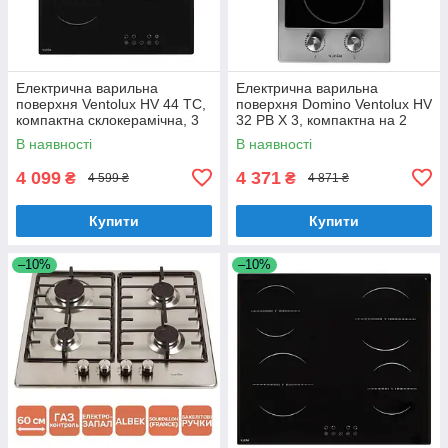
Електрична варильна
Електрична варильна
поверхня Ventolux HV 44 TC,
поверхня Domino Ventolux HV
компактна склокерамічна, 3
32 PB X 3, компактна на 2
конфорки, шириною 45 см
конфорки
В наявності
В наявності
4 099
4 371
₴
₴
4 599 ₴
4 871 ₴
Купити
Купити
–10%
–10%