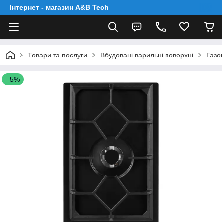
Інтернет - магазин A&B Tech
Товари та послуги
Вбудовані варильні поверхні
Газо
–5%