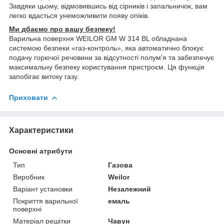
Завдяки цьому, відмовившись від сірників і запальничок, вам
легко вдасться унеможливити появу опіків.
Ми дбаємо про вашу безпеку!
Варильна поверхня WEILOR GM W 314 BL обладнана
системою безпеки «газ-контроль», яка автоматично блокує
подачу горючої речовини за відсутності полум'я та забезпечує
максимальну безпеку користування пристроєм. Ця функція
запобігає витоку газу.
Приховати
Характеристики
Основні атрибути
Тип
Газова
Виробник
Weilor
Варіант установки
Незалежний
Покриття варильної
емаль
поверхні
Матеріал решітки
Чавун