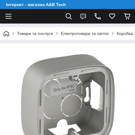
Інтернет - магазин A&B Tech
Товари та послуги
Електротовари та світло
Коробка 