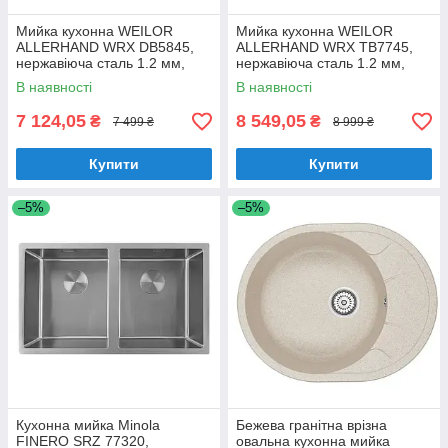
Мийка кухонна WEILOR
Мийка кухонна WEILOR
ALLERHAND WRX DB5845,
ALLERHAND WRX TB7745,
нержавіюча сталь 1.2 мм,
нержавіюча сталь 1.2 мм,
півторачашева, врізна / під
двочашева, врізна / під
В наявності
В наявності
стільницю
стільницю
7 124,05
8 549,05
₴
₴
7 499 ₴
8 999 ₴
Купити
Купити
–5%
–5%
Кухонна мийка Minola
Бежева гранітна врізна
FINERO SRZ 77320,
овальна кухонна мийка