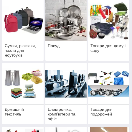
Сумки, рюкзаки,
Посуд
Товари для дому і
чохли для
саду
ноутбуків
Домашній
Електроніка,
Товари для
текстиль
комп'ютери та
подорожей
офіс