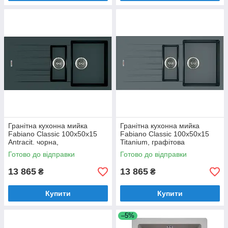
Гранітна кухонна мийка
Гранітна кухонна мийка
Fabiano Classic 100x50x15
Fabiano Classic 100x50x15
Antracit. чорна,
Titanium, графітова
півторачашева з крилом
півторачашева з крилом
Готово до відправки
Готово до відправки
(8221.301.0520)
8221.301.0020
13 865
13 865
₴
₴
Купити
Купити
–5%