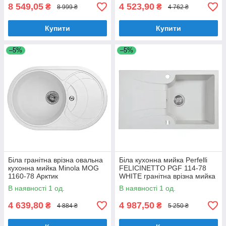
8 549,05
4 523,90
₴
₴
8 999 ₴
4 762 ₴
Купити
Купити
–5%
–5%
Біла гранітна врізна овальна
Біла кухонна мийка Perfelli
кухонна мийка Minola MOG
FELICINETTO PGF 114-78
1160-78 Арктик
WHITE гранітна врізна мийка
для кухні
В наявності 1 од.
В наявності 1 од.
4 639,80
4 987,50
₴
₴
4 884 ₴
5 250 ₴