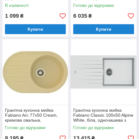
В наявності
Готово до відправки
1 099
6 035
₴
₴
Купити
Купити
Гранітна кухонна мийка
Гранітна кухонна мийка
Fabiano Arc 77x50 Cream,
Fabiano Classic 100x50 Alpine
кремова овальна,
White, біла, одночашева з
одночашева з крилом
крилом (8221.301.0202)
Готово до відправки
Готово до відправки
(8221.401.0468)
8 195
13 415
₴
₴