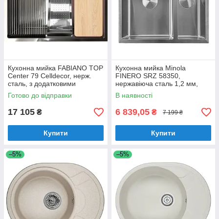
Кухонна мийка FABIANO TOP
Кухонна мийка Minola
Center 79 Celldecor, нерж.
FINERO SRZ 58350,
сталь, з додатковими
нержавіюча сталь 1,2 мм,
аксесуарами (8216.401.1486)
півторачашева, врізна/під
Готово до відправки
В наявності
стільницю
17 105
6 839,05
₴
₴
7 199 ₴
Купити
Купити
–5%
–5%