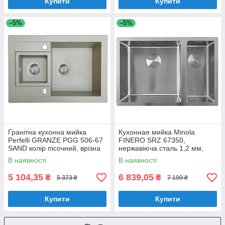
Купити
Купити
–5%
–5%
Гранітна кухонна мийка
Кухонная мийка Minola
Perfelli GRANZE PGG 506-67
FINERO SRZ 67350,
SAND колір пісочний, врізна
нержавіюча сталь 1,2 мм,
півторачашева мийка на
півторачашева, врізна/під
В наявності
В наявності
кухню
стільницю
5 104,35
6 839,05
₴
₴
5 373 ₴
7 199 ₴
Купити
Купити