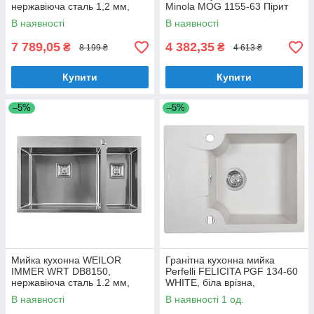
нержавіюча сталь 1,2 мм,
Minola MOG 1155-63 Пірит
двочашева, врізна/під
В наявності
В наявності
стільницю
7 789,05
4 382,35
₴
₴
8 199 ₴
4 613 ₴
Купити
Купити
–5%
–5%
Мийка кухонна WEILOR
Гранітна кухонна мийка
IMMER WRT DB8150,
Perfelli FELICITA PGF 134-60
нержавіюча сталь 1.2 мм,
WHITE, біла врізна,
півторачашева, врізна
одночашева з крилом
В наявності
В наявності 1 од.