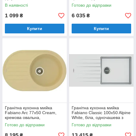
В наявності
Готово до відправки
1 099
6 035
₴
₴
Купити
Купити
Гранітна кухонна мийка
Гранітна кухонна мийка
Fabiano Arc 77x50 Cream,
Fabiano Classic 100x50 Alpine
кремова овальна,
White, біла, одночашева з
одночашева з крилом
крилом (8221.301.0202)
Готово до відправки
Готово до відправки
(8221.401.0468)
8 195
13 415
₴
₴