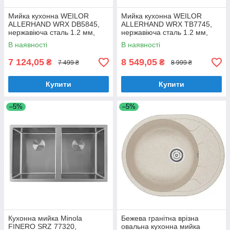
Мийка кухонна WEILOR
Мийка кухонна WEILOR
ALLERHAND WRX DB5845,
ALLERHAND WRX TB7745,
нержавіюча сталь 1.2 мм,
нержавіюча сталь 1.2 мм,
півторачашева, врізна / під
двочашева, врізна / під
В наявності
В наявності
стільницю
стільницю
7 124,05
8 549,05
₴
₴
7 499 ₴
8 999 ₴
Купити
Купити
–5%
–5%
Кухонна мийка Minola
Бежева гранітна врізна
FINERO SRZ 77320,
овальна кухонна мийка