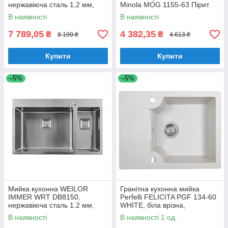
нержавіюча сталь 1,2 мм,
Minola MOG 1155-63 Пірит
двочашева, врізна/під
В наявності
В наявності
стільницю
7 789,05
4 382,35
₴
₴
8 199 ₴
4 613 ₴
Купити
Купити
–5%
–5%
Мийка кухонна WEILOR
Гранітна кухонна мийка
IMMER WRT DB8150,
Perfelli FELICITA PGF 134-60
нержавіюча сталь 1.2 мм,
WHITE, біла врізна,
півторачашева, врізна
одночашева з крилом
В наявності
В наявності 1 од.