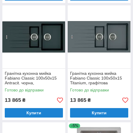
Гранітна кухонна мийка
Гранітна кухонна мийка
Fabiano Classic 100x50x15
Fabiano Classic 100x50x15
Antracit. чорна,
Titanium, графітова
півторачашева з крилом
півторачашева з крилом
Готово до відправки
Готово до відправки
(8221.301.0520)
8221.301.0020
13 865
13 865
₴
₴
Купити
Купити
–5%