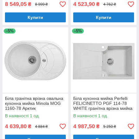
8 549,05
4 523,90
₴
₴
8 999 ₴
4 762 ₴
Купити
Купити
–5%
–5%
Біла гранітна врізна овальна
Біла кухонна мийка Perfelli
кухонна мийка Minola MOG
FELICINETTO PGF 114-78
1160-78 Арктик
WHITE гранітна врізна мийка
для кухні
В наявності 1 од.
В наявності 1 од.
4 639,80
4 987,50
₴
₴
4 884 ₴
5 250 ₴