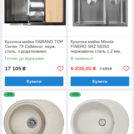
Кухонна мийка FABIANO TOP
Кухонна мийка Minola
Center 79 Celldecor, нерж.
FINERO SRZ 58350,
сталь, з додатковими
нержавіюча сталь 1,2 мм,
аксесуарами (8216.401.1486)
півторачашева, врізна/під
Готово до відправки
В наявності
стільницю
17 105
6 839,05
₴
₴
7 199 ₴
Купити
Купити
–5%
–5%