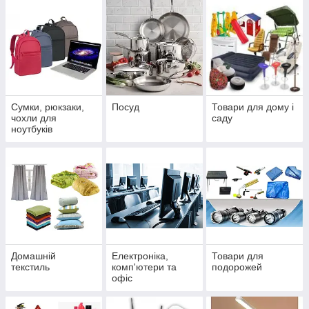
Сумки, рюкзаки,
Посуд
Товари для дому і
чохли для
саду
ноутбуків
Домашній
Електроніка,
Товари для
текстиль
комп'ютери та
подорожей
офіс